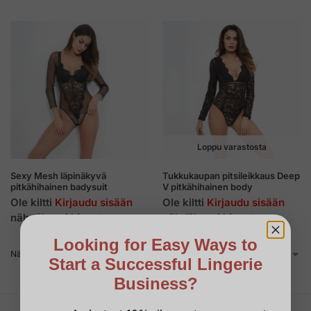
Loppu varastosta
Sexy Mesh läpinäkyvä
Tukkukaupan pitsileikkaus Deep
pitkähihainen badysuit
V pitkähihainen body
Ole kiltti
Kirjaudu sisään
Ole kiltti
Kirjaudu sisään
nähdäksesi hinnat.
nähdäksesi hinnat.
Looking for Easy Ways to
Näytetään kaikki 4 tulokset
Start a Successful Lingerie
Business?