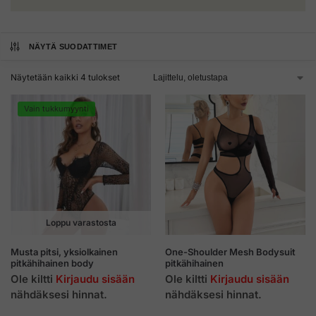
NÄYTÄ SUODATTIMET
Näytetään kaikki 4 tulokset
Vain tukkumyynti
Loppu varastosta
Musta pitsi, yksiolkainen
One-Shoulder Mesh Bodysuit
pitkähihainen body
pitkähihainen
Ole kiltti
Kirjaudu sisään
Ole kiltti
Kirjaudu sisään
nähdäksesi hinnat.
nähdäksesi hinnat.