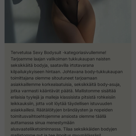
Tervetuloa Sexy Bodysuit -kategoriasivullemme!
Tarjoamme laajan valikoiman tukkukaupan naisten
seksikkäitä bodyja, saatavilla irtotavarana
kilpailukykyiseen hintaan. Johtavana body-tukkukaupan
toimittajana olemme sitoutuneet tarjoamaan
asiakkaillemme korkealaatuisia, seksikkäitä body-asuja,
jotka varmasti kääntävät päätä. Mallistomme sisältää
erilaisia tyylejä ja malleja klassisista pitsistä rohkeisiin
leikkauksiin, jotta voit löytää täydellisen istuvuuden
asiakkaillesi. Räätälöityjen brändäysten ja nopeiden
toimitusvaihtoehtojemme ansiosta olemme täällä
auttamassa sinua menestymään
alusvaateliiketoiminnassa. Tilaa seksikkäiden bodyjen
mallistomme nyt ja tee ilmoitus myymälässäsi!