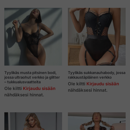
Tyylikäs musta pitsinen bodi,
Tyylikäs sukkanauhabody, jossa
jossa ultraohut verkko ja glitter
rakkaustäpläinen verkko
– tukkualusvaatteita
Ole kiltti
Kirjaudu sisään
Ole kiltti
Kirjaudu sisään
nähdäksesi hinnat.
nähdäksesi hinnat.