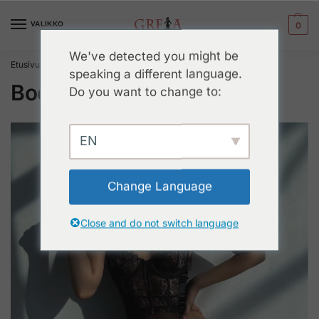
VALIKKO
0
We've detected you might be
Etusivu
Seksikkäät alusvaatteet
Body
/
/
speaking a different language.
Body
Do you want to change to:
EN
Change Language
Close and do not switch language