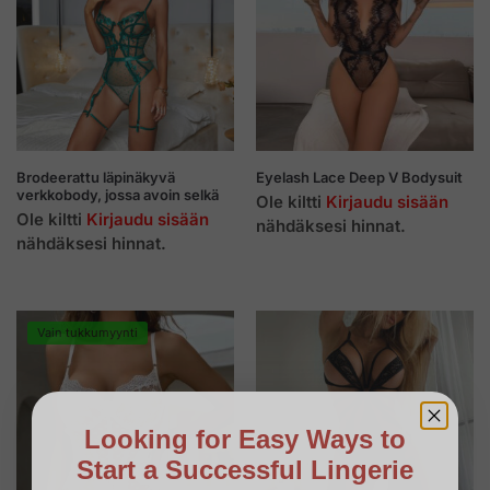
Brodeerattu läpinäkyvä
Eyelash Lace Deep V Bodysuit
verkkobody, jossa avoin selkä
Ole kiltti
Kirjaudu sisään
Ole kiltti
Kirjaudu sisään
nähdäksesi hinnat.
nähdäksesi hinnat.
Vain tukkumyynti
Looking for Easy Ways to
Start a Successful Lingerie