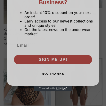
Business?
An instant 10% discount on your next
Pitsi Body-puku, jossa Multi-
order!
Strap-rintarengas ja ontto
Early access to our newest collections
muotoilu
and unique styles!
Ole kiltti
Kirjaudu sisään
Get the latest news on the underwear
Kukkapitsi leikattu häämatka
nähdäksesi hinnat.
market!
alusvaatteet
Ole kiltti
Kirjaudu sisään
nähdäksesi hinnat.
SIGN ME UP!
NO, THANKS