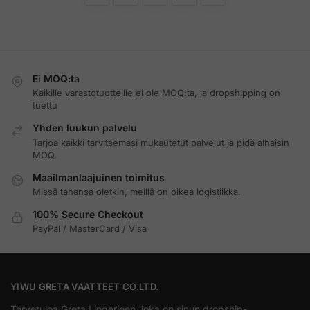
Ei MOQ:ta
Kaikille varastotuotteille ei ole MOQ:ta, ja dropshipping on
tuettu
Yhden luukun palvelu
Tarjoa kaikki tarvitsemasi mukautetut palvelut ja pidä alhaisin
MOQ.
Maailmanlaajuinen toimitus
Missä tahansa oletkin, meillä on oikea logistiikka.
100% Secure Checkout
PayPal / MasterCard / Visa
YIWU GRETA VAATTEET CO.LTD.
Tervetuloa Greta Lingerieen, joka on sinun dropship-