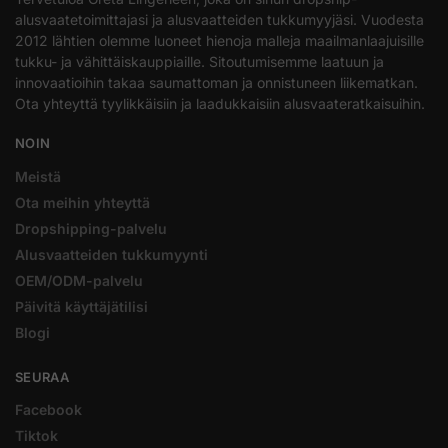
alusvaatetoimittajasi ja alusvaatteiden tukkumyyjäsi. Vuodesta
2012 lähtien olemme luoneet hienoja malleja maailmanlaajuisille
tukku- ja vähittäiskauppiaille. Sitoutumisemme laatuun ja
innovaatioihin takaa saumattoman ja onnistuneen liikematkan.
Ota yhteyttä tyylikkäisiin ja laadukkaisiin alusvaateratkaisuihin.
NOIN
Meistä
Ota meihin yhteyttä
Dropshipping-palvelu
Alusvaatteiden tukkumyynti
OEM/ODM-palvelu
Päivitä käyttäjätilisi
Blogi
SEURAA
Facebook
Tiktok