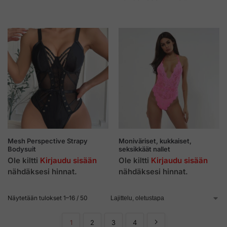
Mesh Perspective Strapy
Moniväriset, kukkaiset,
Bodysuit
seksikkäät nallet
Ole kiltti
Kirjaudu sisään
Ole kiltti
Kirjaudu sisään
nähdäksesi hinnat.
nähdäksesi hinnat.
Näytetään tulokset 1–16 / 50
1
2
3
4