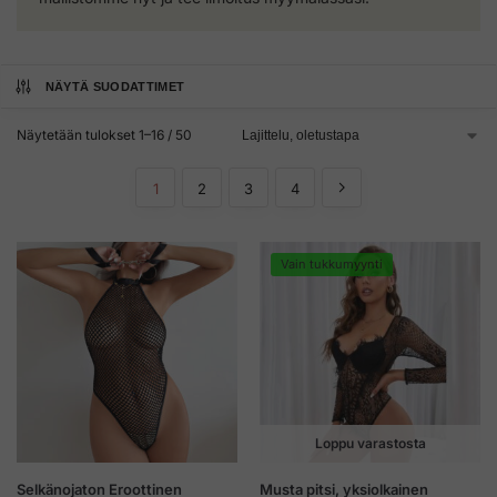
NÄYTÄ SUODATTIMET
Näytetään tulokset 1–16 / 50
1
2
3
4
Vain tukkumyynti
Loppu varastosta
Selkänojaton Eroottinen
Musta pitsi, yksiolkainen