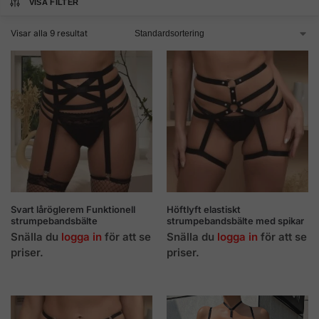
VISA FILTER
Visar alla 9 resultat
Svart låröglerem Funktionell
Höftlyft elastiskt
strumpebandsbälte
strumpebandsbälte med spikar
Snälla du
logga in
för att se
Snälla du
logga in
för att se
priser.
priser.