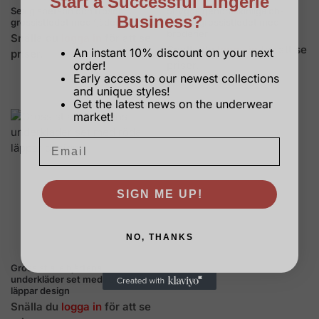
Start a Successful Lingerie
Sexig spetsbh och trosor i
Snygga genomskinliga bh-
Business?
grossistledet med fjäderdetaljer
byxor i grossistledet med
broderier
Snälla du
logga in
för att se
Snälla du
logga in
för att se
An instant 10% discount on your next
priser.
order!
priser.
Early access to our newest collections
and unique styles!
Get the latest news on the underwear
market!
SIGN ME UP!
NO, THANKS
Grossist alla hjärtans
underkläder set med röda
läppar design
Snälla du
logga in
för att se