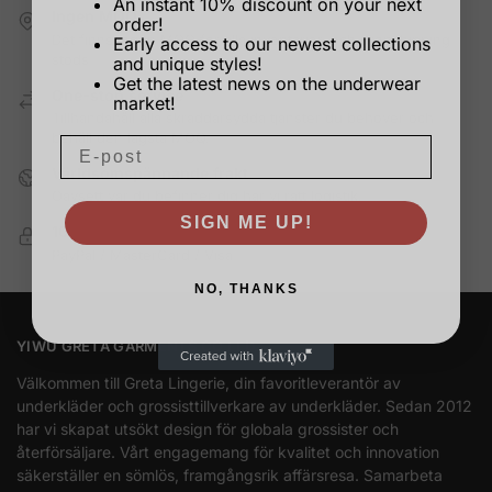
An instant 10% discount on your next
Ingen MOQ
order!
Det finns ingen MOQ för alla inventarier, och dropshipping
Early access to our newest collections
stöds
and unique styles!
Get the latest news on the underwear
One-stop service
market!
Tillhandahåll alla skräddarsydda tjänster du behöver och
behåll den lägsta MOQ.
Världsomspännande frakt
Oavsett var du befinner dig har vi rätt logistik.
SIGN ME UP!
100% Säker utcheckning
PayPal / MasterCard / Visa
NO, THANKS
YIWU GRETA GARMENTS CO.LTD.
Välkommen till Greta Lingerie, din favoritleverantör av
underkläder och grossisttillverkare av underkläder. Sedan 2012
har vi skapat utsökt design för globala grossister och
återförsäljare. Vårt engagemang för kvalitet och innovation
säkerställer en sömlös, framgångsrik affärsresa. Samarbeta