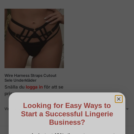
Wire Harness Straps Cutout
Sele Underkläder
Snälla du
logga in
för att se
priser.
Looking for Easy Ways to
Visar alla 3 resultat
Start a Successful Lingerie
Business?