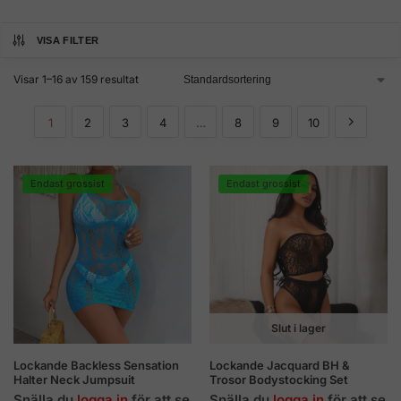
VISA FILTER
Visar 1–16 av 159 resultat
1
2
3
4
…
8
9
10
Endast grossist
Endast grossist
Slut i lager
Lockande Backless Sensation
Lockande Jacquard BH &
Halter Neck Jumpsuit
Trosor Bodystocking Set
Snälla du
logga in
för att se
Snälla du
logga in
för att se