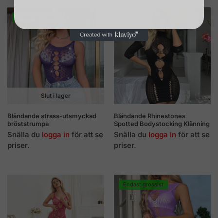
Endast grossist
Slut i lager
Bländande strass-utsmyckad
Bländande Rhinestones
bröststrumpa
Spotted Bodystocking Klänning
Snälla du
logga in
för att se
Snälla du
logga in
för att se
priser.
priser.
Endast grossist