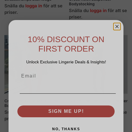
Bodystocking
Snälla du
logga in
för att se
Snälla du
logga in
för att se
priser.
priser.
10% DISCOUNT ON
FIRST ORDER
Unlock Exclusive Lingerie Deals & Insights!
Crossover Halter Röd Fishnet
Grenlös Perspective Suspender
Body Suit
Bodystocking
SIGN ME UP!
Snälla du
logga in
för att se
Snälla du
logga in
för att se
priser.
priser.
NO, THANKS