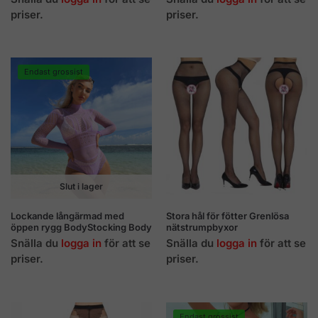
priser.
priser.
Endast grossist
Slut i lager
Lockande långärmad med
Stora hål för fötter Grenlösa
öppen rygg BodyStocking Body
nätstrumpbyxor
Snälla du
logga in
för att se
Snälla du
logga in
för att se
priser.
priser.
Endast grossist