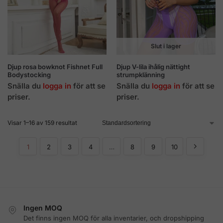
Slut i lager
Djup rosa bowknot Fishnet Full
Djup V-lila ihålig nättight
Bodystocking
strumpklänning
Snälla du
logga in
för att se
Snälla du
logga in
för att se
priser.
priser.
Visar 1–16 av 159 resultat
1
2
3
4
…
8
9
10
Ingen MOQ
Det finns ingen MOQ för alla inventarier, och dropshipping