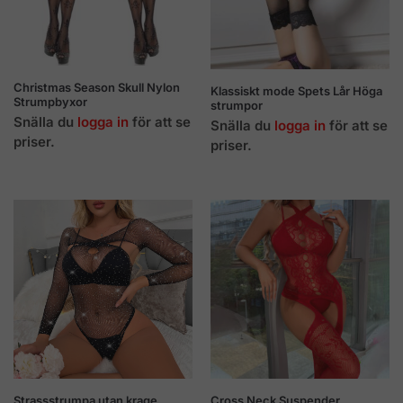
Christmas Season Skull Nylon
Klassiskt mode Spets Lår Höga
Strumpbyxor
strumpor
Snälla du
logga in
för att se
Snälla du
logga in
för att se
priser.
priser.
Strassstrumpa utan krage
Cross Neck Suspender