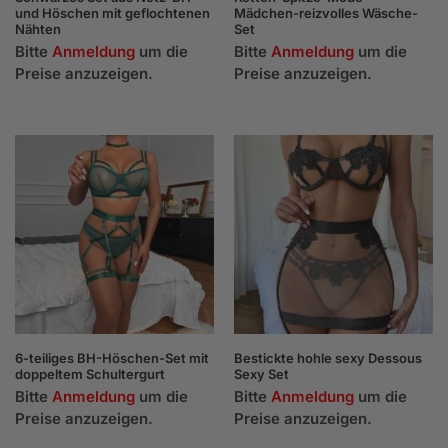
und Höschen mit geflochtenen
Mädchen-reizvolles Wäsche-
Nähten
Set
Bitte
Anmeldung
um die
Bitte
Anmeldung
um die
Preise anzuzeigen.
Preise anzuzeigen.
6-teiliges BH-Höschen-Set mit
Bestickte hohle sexy Dessous
doppeltem Schultergurt
Sexy Set
Bitte
Anmeldung
um die
Bitte
Anmeldung
um die
Preise anzuzeigen.
Preise anzuzeigen.