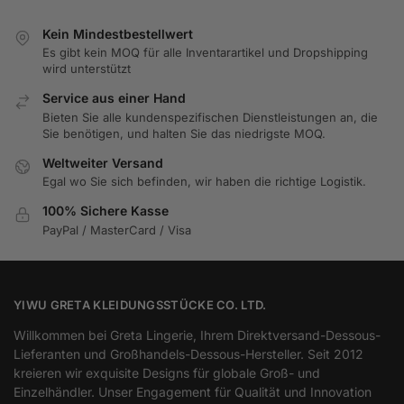
Kein Mindestbestellwert
Es gibt kein MOQ für alle Inventarartikel und Dropshipping
wird unterstützt
Service aus einer Hand
Bieten Sie alle kundenspezifischen Dienstleistungen an, die
Sie benötigen, und halten Sie das niedrigste MOQ.
Weltweiter Versand
Egal wo Sie sich befinden, wir haben die richtige Logistik.
100% Sichere Kasse
PayPal / MasterCard / Visa
YIWU GRETA KLEIDUNGSSTÜCKE CO. LTD.
Willkommen bei Greta Lingerie, Ihrem Direktversand-Dessous-
Lieferanten und Großhandels-Dessous-Hersteller. Seit 2012
kreieren wir exquisite Designs für globale Groß- und
Einzelhändler. Unser Engagement für Qualität und Innovation