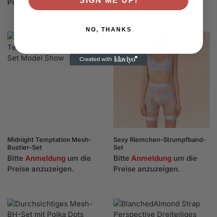
SIGN ME UP!
Preise anzuzeigen.
Preise anzuzeigen.
NO, THANKS
Midnight Temptation Mesh-
Sexy Riemchen-Strumpfband-
Bustier-Set
Set
Bitte
Anmeldung
um die
Bitte
Anmeldung
um die
Preise anzuzeigen.
Preise anzuzeigen.