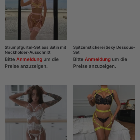
Strumpfgürtel-Set aus Satin mit
Spitzenstickerei Sexy Dessous-
Neckholder-Ausschnitt
Set
Bitte
Anmeldung
um die
Bitte
Anmeldung
um die
Preise anzuzeigen.
Preise anzuzeigen.