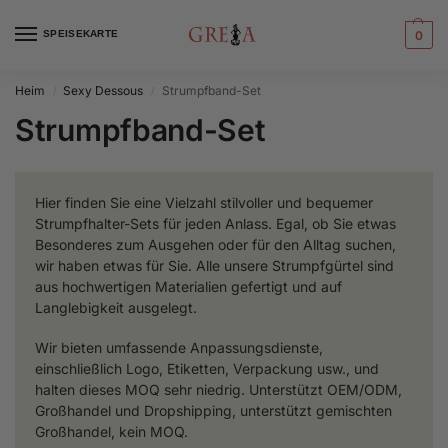
SPEISEKARTE
0
Heim
Sexy Dessous
Strumpfband-Set
/
/
Strumpfband-Set
Hier finden Sie eine Vielzahl stilvoller und bequemer
Strumpfhalter-Sets für jeden Anlass. Egal, ob Sie etwas
Besonderes zum Ausgehen oder für den Alltag suchen,
wir haben etwas für Sie. Alle unsere Strumpfgürtel sind
aus hochwertigen Materialien gefertigt und auf
Langlebigkeit ausgelegt.
Wir bieten umfassende Anpassungsdienste,
einschließlich Logo, Etiketten, Verpackung usw., und
halten dieses MOQ sehr niedrig. Unterstützt OEM/ODM,
Großhandel und Dropshipping, unterstützt gemischten
Großhandel, kein MOQ.